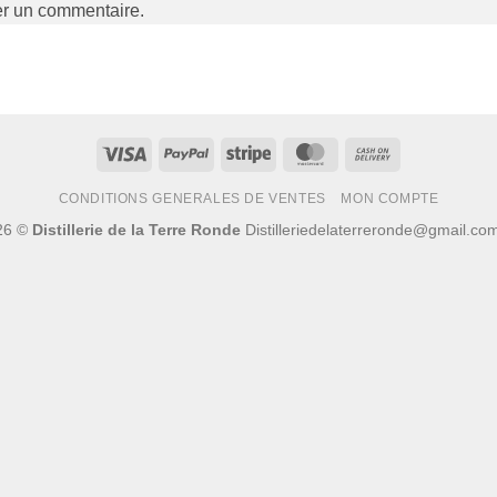
er un commentaire.
Visa
PayPal
Stripe
MasterCard
Cash
On
CONDITIONS GENERALES DE VENTES
MON COMPTE
Delivery
26 ©
Distillerie de la Terre Ronde
Distilleriedelaterreronde@gmail.c