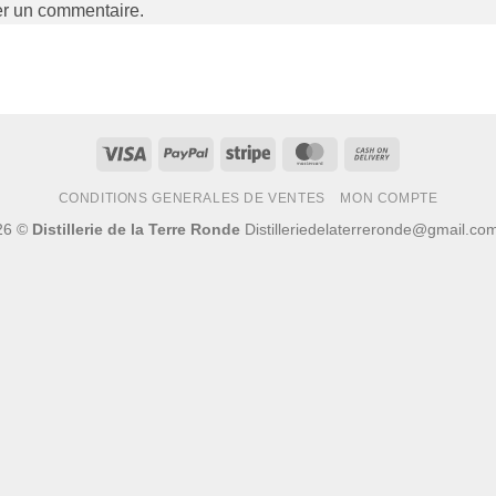
er un commentaire.
Visa
PayPal
Stripe
MasterCard
Cash
On
CONDITIONS GENERALES DE VENTES
MON COMPTE
Delivery
26 ©
Distillerie de la Terre Ronde
Distilleriedelaterreronde@gmail.c