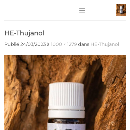
Passer
au
contenu
HE-Thujanol
Publié
24/03/2023
à
1000 × 1279
dans
HE-Thujanol