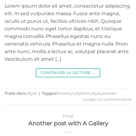
Lorem ipsum dolor sit amet, consectetur adipiscing
elit. In sed vulputate massa. Fusce ante magna,
iaculis ut purus ut, facilisis ultrices nibh. Quisque
commodo nunc eget tortor dapibus, et tristique
magna convallis. Phasellus egestas nunc eu
venenatis vehicula. Phasellus et magna nulla. Proin
ante nunc, mollis a lectus ac, volutpat placerat ante.
Vestibulum sit amet […]
CONTINUER LA LECTURE
→
Posté dans
Style
|
Tagged
brooklyn
,
fashion
,
style
,
women
Laissez un commentaire
STYLE
Another post with A Gallery