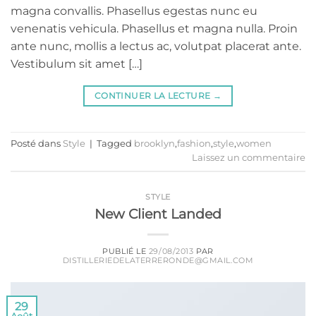
magna convallis. Phasellus egestas nunc eu
venenatis vehicula. Phasellus et magna nulla. Proin
ante nunc, mollis a lectus ac, volutpat placerat ante.
Vestibulum sit amet […]
CONTINUER LA LECTURE
→
Posté dans
Style
|
Tagged
brooklyn
,
fashion
,
style
,
women
Laissez un commentaire
STYLE
New Client Landed
PUBLIÉ LE
29/08/2013
PAR
DISTILLERIEDELATERRERONDE@GMAIL.COM
29