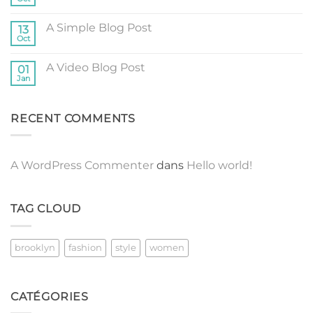
Aucun
Flatsome
commentaire
sur
A Simple Blog Post
13
Just
another
Oct
Aucun
post
commentaire
with
sur
A
A Video Blog Post
01
A
Gallery
Simple
Jan
Aucun
Blog
commentaire
Post
sur
A
RECENT COMMENTS
Video
Blog
Post
A WordPress Commenter
dans
Hello world!
TAG CLOUD
brooklyn
fashion
style
women
CATÉGORIES