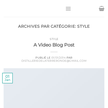
Passer
au
contenu
ARCHIVES PAR CATÉGORIE:
STYLE
STYLE
A Video Blog Post
PUBLIÉ LE
01/01/2014
PAR
DISTILLERIEDELATERRERONDE@GMAIL.COM
01
Jan