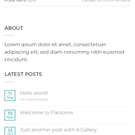
Posté dans
Style
Laissez un commentaire
ABOUT
Lorem ipsum dolor sit amet, consectetuer
adipiscing elit, sed diam nonummy nibh euismod
tincidunt.
LATEST POSTS
Hello world!
11
Mar
sur
Un commentaire
Hello
world!
Welcome to Flatsome
19
Nov
Aucun
commentaire
sur
Just another post with A Gallery
13
Welcome
to
Oct