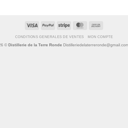
Visa
PayPal
Stripe
MasterCard
Cash
On
CONDITIONS GENERALES DE VENTES
MON COMPTE
Delivery
26 ©
Distillerie de la Terre Ronde
Distilleriedelaterreronde@gmail.c