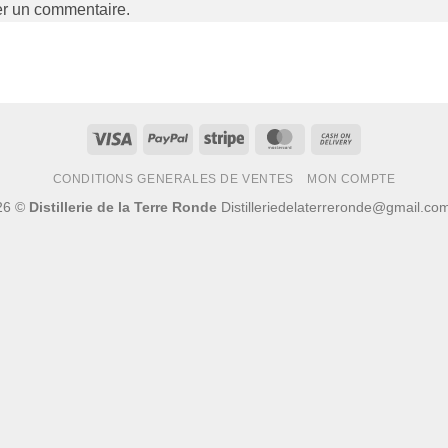
er un commentaire.
Visa
PayPal
Stripe
MasterCard
Cash
On
CONDITIONS GENERALES DE VENTES
MON COMPTE
Delivery
26 ©
Distillerie de la Terre Ronde
Distilleriedelaterreronde@gmail.c