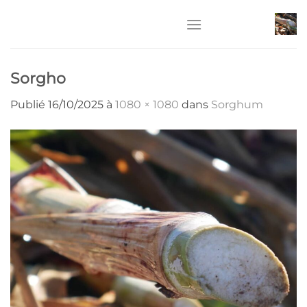
Passer
au
contenu
Sorgho
Publié
16/10/2025
à
1080 × 1080
dans
Sorghum