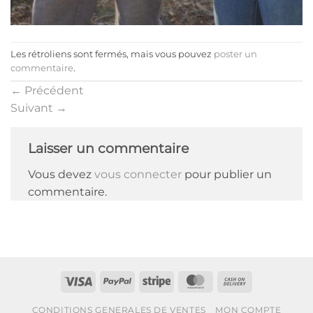
Les rétroliens sont fermés, mais vous pouvez
poster un
commentaire
.
←
Précédent
Suivant
→
Laisser un commentaire
Vous devez
vous connecter
pour publier un
commentaire.
Visa
PayPal
Stripe
MasterCard
Cash
On
CONDITIONS GENERALES DE VENTES
MON COMPTE
Delivery