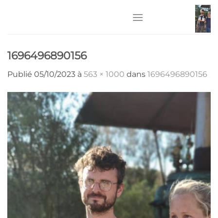
Passer
au
contenu
1696496890156
Publié
05/10/2023
à
563 × 1000
dans
1696496890156